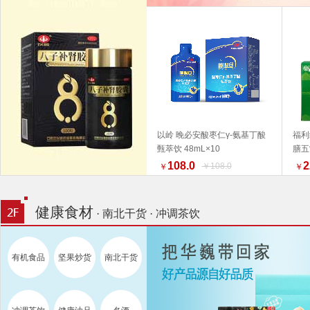
以岭 晚必安酸枣仁γ-氨基丁酸
福利
甄萃饮 48mL×10
膳五
加入购物车
产品
108.0
2
￥108.0
￥
￥
为准
荐 
健康食材
· 南北干货 · 冲调茶饮
有机食品
坚果炒货
南北干货