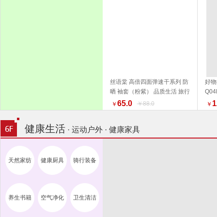
丝语棠 高倍四面弹速干系列 防
好物
晒 袖套（粉紫） 品质生活 旅行
Q0
加入购物车
户外
活家
65.0
1
￥88.0
￥
￥
健康生活
· 运动户外 · 健康家具
天然家纺
健康厨具
骑行装备
养生书籍
空气净化
卫生清洁