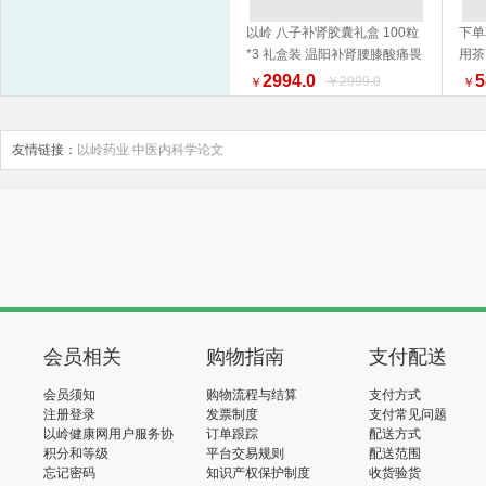
以岭 八子补肾胶囊礼盒 100粒
下单
*3 礼盒装 温阳补肾腰膝酸痛畏
用茶
加入购物车
寒 新旧包装随机发货
2994.0
5
￥2999.0
￥
￥
友情链接：
以岭药业
中医内科学论文
会员相关
购物指南
支付配送
会员须知
购物流程与结算
支付方式
注册登录
发票制度
支付常见问题
以岭健康网用户服务协
订单跟踪
配送方式
议
积分和等级
平台交易规则
配送范围
忘记密码
知识产权保护制度
收货验货