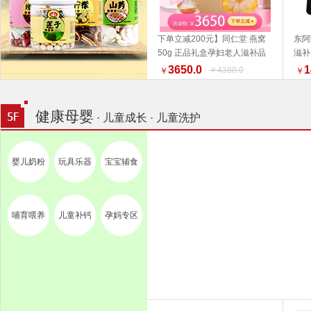
下单立减200元】同仁堂 燕窝
东阿
50g 正品礼盒孕妇老人滋补品
滋补
加入购物车
好物推荐 端午礼盒推荐
3650.0
1
￥4380.0
￥
￥
健康母婴
· 儿童成长 · 儿童洗护
婴儿奶粉
玩具乐器
宝宝辅食
哺育喂养
儿童补钙
孕妈专区