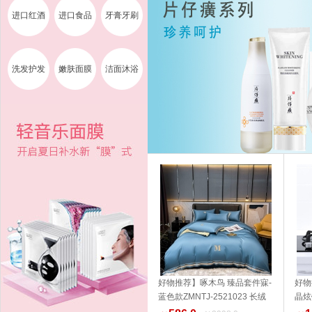
进口红酒
进口食品
牙膏牙刷
洗发护发
嫩肤面膜
洁面沐浴
好物推荐】啄木鸟 臻品套件寐-
好物
蓝色款ZMNTJ-2521023 长绒
晶炫
加入购物车
棉 家纺 品质生活 健康生活家居
14