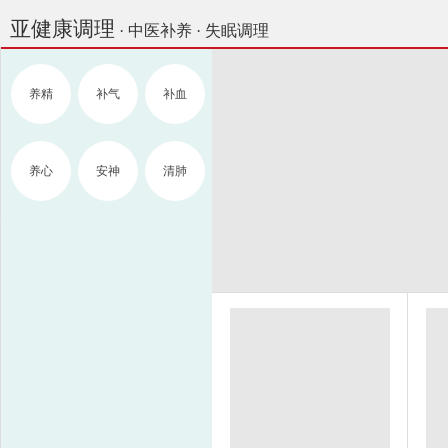
亚健康调理
· 中医补养 · 失眠调理
养精
补气
补血
养心
安神
清肺