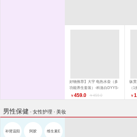
好物推荐】大宇 电热水壶（多
纵贯
功能养生套装）-科洛白DYYS-
（1
加入购物车
12Y18 水壶 电热水壶 品质生活
外 
459.0
1
￥459.0
￥
￥
厨具 换新季 健康生活家居
男性保健
· 女性护理 · 美妆
补肾温阳
阿胶
维生素E