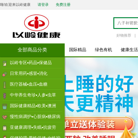
嗨!欢迎来以岭健康
请登录
免费注册
好物推荐
|
全部商品分类
国际精品
绿色有机
健康生活
以岭专区▪药品▪保健品
日常用药▪感冒▪消化
医疗器械▪血压▪血糖
中华养生奇珍▪人参▪虫草
国际健康精品▪欧美▪澳洲
慢性病调护▪心脏病▪糖尿病
亚健康调理▪失眠▪抗疲劳