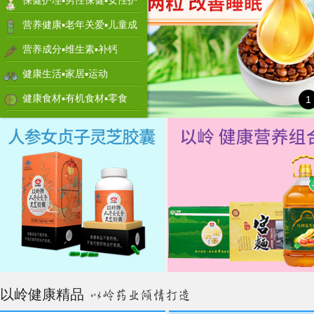
保健护理▪男性保健▪女性护
理
营养健康▪老年关爱▪儿童成
长
营养成分▪维生素▪补钙
健康生活▪家居▪运动
健康食材▪有机食材▪零食
1
以岭健康精品