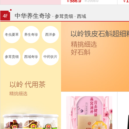
586.0
1
￥2998.0
￥
￥
特惠促销】】 家纺
换新
中华养生奇珍
· 参茸贵细 · 西域
冬虫夏草
养生奇珍
西洋参
参茸贵细
西域奇珍
中药饮片