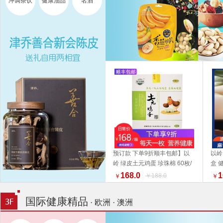
冲调茶饮
健康油品
名酒
预订款 下单9折顺丰包邮】以
以岭
岭 绿皮土元鸡蛋 珍珠棉 60枚/
盒 
加入购物车
箱【收到货之后尽快至冰箱贮
好物
168.0
1
￥188.0
￥
￥
存】福利组合 好物推荐礼盒推
荐
国际健康精品
· 欧洲 · 澳洲