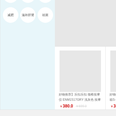
减肥
滋补肝肾
祛斑
好物推荐】乐扣乐扣 颈椎按摩
好物
仪 ENM1517GRY 浅灰色 按摩
箱S
加入购物车
器 品质生活 健康生活家居
NM
380.0
3
￥699.0
￥
￥
外