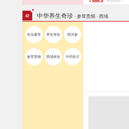
586.0
￥2998.0
￥
特惠促销】】 家纺
中华养生奇珍
· 参茸贵细 · 西域
冬虫夏草
养生奇珍
西洋参
参茸贵细
西域奇珍
中药饮片