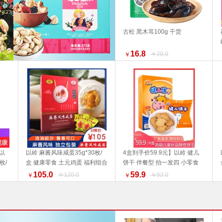
古松 黑木耳100g 干货
加入购物车
16.8
￥20.0
￥
以
以岭 麻酱风味咸蛋35g*30枚/
4盒到手价59.9元】以岭 健儿
枚/
盒 健康零食 土元鸡蛋 福利组合
饼干 伴餐型 拍一发四 小零食
加入购物车
加入购物车
贮
好物推荐 推荐
105.0
59.9
￥120.0
￥92.0
￥
￥
盒推