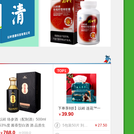
TOP1
下单享8折】以岭 连花™一
39.90
次性绵柔洗脸巾（柔巾）70
￥
以岭 络参酒（配制酒）500ml
片/袋*2袋 品质生活 健康生
53%度 酱香型白酒 酒 品质生
2
5包装50片 到手价27.5元】以岭 连花清肤卫生 湿巾 防护 抑菌防护 连花防护 新旧包装交替发货 旅行必备
￥
27.50
活家居 连花健康 旅行必备
加入购物车
活 好物推荐
768.0
￥998.0
￥