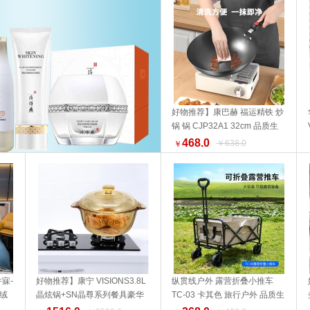
好物推荐】康巴赫 福运精铁 炒
锅 锅 CJP32A1 32cm 品质生
加入购物车
活 厨具 健康生活家居 换新季
468.0
￥638.0
￥
寐-
好物推荐】康宁 VISIONS3.8L
纵贯线户外 露营折叠小推车
长绒
晶炫锅+SN晶尊系列餐具豪华
TC-03 卡其色 旅行户外 品质生
加入购物车
加入购物车
活家居
14件套（彩盒）品质生活 厨具
活 野营露营装备