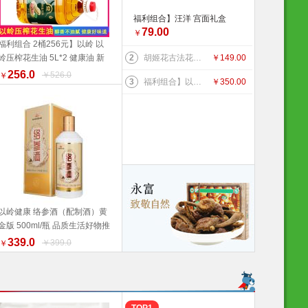
福利组合】汪洋 宫面礼盒
79.00
2.4千克 300克*8盒 河北特
￥
福利组合 2桶256元】以岭 以
产 藁城宫面 健康食材 福利
岭压榨花生油 5L*2 健康油 新
2
胡姬花古法花生油 5L 新旧包装更替以收到实物为准 健康油 健康食材 福利产品 好物推荐 推荐
￥
149.00
产品 好物推荐 推荐 推荐
加入购物车
旧包装随机发货 健康食材 福利
256.0
￥526.0
￥
3
福利组合】以岭络膳五常大米稻花香米5kg+以岭压榨花生油5L+以岭土元鸡蛋60枚（预订款） 大米 油 鸡蛋 好物推荐
￥
350.00
产品 好物推荐 推荐
以岭健康 络参酒（配制酒）黄
金版 500ml/瓶 品质生活好物推
加入购物车
荐
339.0
￥399.0
￥