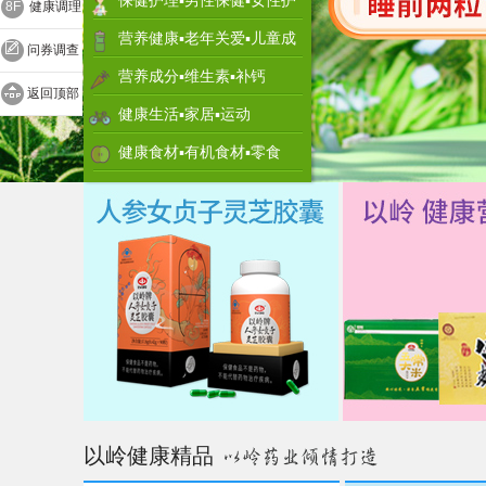
保健护理▪男性保健▪女性护
8F
健康调理
理
营养健康▪老年关爱▪儿童成
问券调查
长
营养成分▪维生素▪补钙
返回顶部
健康生活▪家居▪运动
健康食材▪有机食材▪零食
以岭健康精品