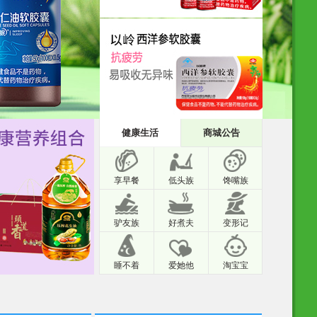
健康生活
商城公告
享早餐
低头族
馋嘴族
驴友族
好煮夫
变形记
睡不着
爱她他
淘宝宝