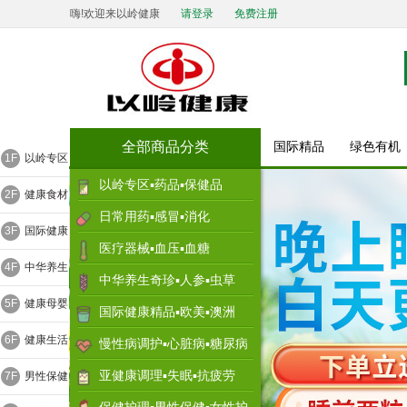
嗨!欢迎来以岭健康
请登录
免费注册
全部商品分类
国际精品
绿色有机
1F
以岭专区
以岭专区▪药品▪保健品
2F
健康食材
日常用药▪感冒▪消化
3F
国际健康
医疗器械▪血压▪血糖
4F
中华养生
中华养生奇珍▪人参▪虫草
5F
健康母婴
国际健康精品▪欧美▪澳洲
6F
健康生活
慢性病调护▪心脏病▪糖尿病
亚健康调理▪失眠▪抗疲劳
7F
男性保健