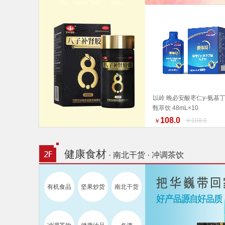
以岭 晚必安酸枣仁γ-氨基
甄萃饮 48mL×10
加入购物车
108.0
￥108.0
￥
健康食材
· 南北干货 · 冲调茶饮
有机食品
坚果炒货
南北干货