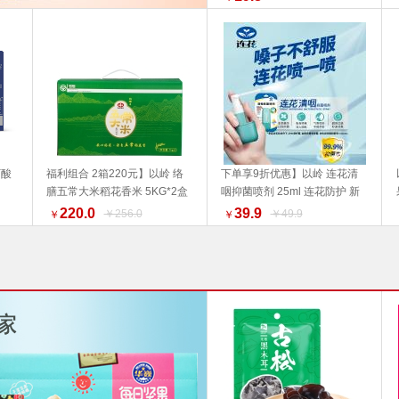
丁酸
福利组合 2箱220元】以岭 络
下单享9折优惠】以岭 连花清
膳五常大米稻花香米 5KG*2盒
咽抑菌喷剂 25ml 连花防护 新
加入购物车
加入购物车
产品新旧包装更替 以实物包装
旧包装随机发货 旅行必备
220.0
39.9
￥256.0
￥49.9
￥
￥
为准 品质生活 福利产品 好物推
荐 推荐