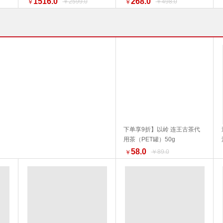
1516.0
268.0
￥2599.0
￥498.0
￥
￥
换新季 特惠促销】
下单享9折】以岭 连王古茶代
用茶（PET罐）50g
加入购物车
58.0
￥89.0
￥