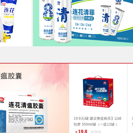
19.8元/罐 建议整提购买】以岭
怡梦 350ml/罐（一提12罐 ）
加入购物车
好物推荐
19.8
￥22.0
￥