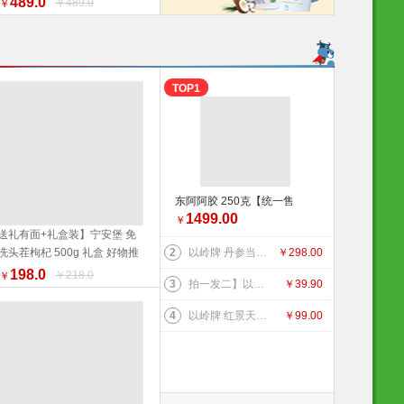
489.0
￥489.0
￥
营露营装备 健康生活家居
TOP1
东阿阿胶 250克【统一售
1499.00
价】滋补
￥
送礼有面+礼盒装】宁安堡 免
洗头茬枸杞 500g 礼盒 好物推
2
以岭牌 丹参当归葡萄籽胶囊 90粒
￥
298.00
加入购物车
荐 特价促销
198.0
￥218.0
￥
3
拍一发二】以岭 金丝皇菊（代用茶）4.2克(7包）
￥
39.90
4
以岭牌 红景天葛根胶囊 38.7g(0.43g×90粒) 提高缺氧耐受力
￥
99.00