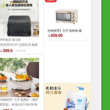
TOP1
好物推荐】大宇 电烤箱-榛
459.00
果棕DY-KX1801（升级版）
￥
华帝食具·保洁柜
20L 电烤箱 品质生活 厨具
VBJG001CHY 品质生活 健康
换新季 健康生活家居
加入购物车
生活家居 特价促销
399.0
￥799.0
￥
好物推荐】大宇 电陶炉（围炉
煮茶器）-科洛白DY-WL08 电
加入购物车
陶炉 品质生活 厨具 换新季 野