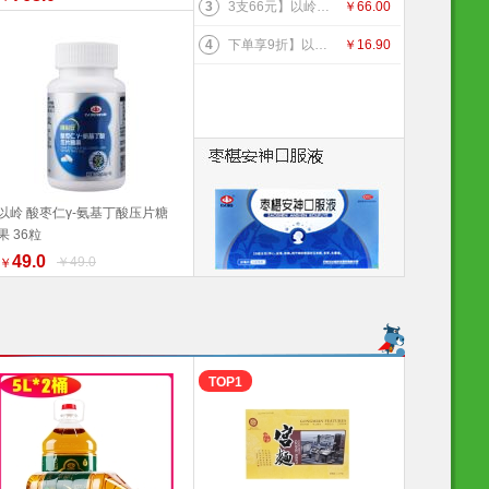
3
3支66元】以岭连花清齿牙膏 140g/支 中药护龈 以岭牙膏 新旧包装随机发货 健康生活家居 连花健康 旅行必备
￥
66.00
4
下单享9折】以岭 连花口罩爆珠（劲爽薄荷香型）100粒装 连花健康
￥
16.90
以岭 酸枣仁γ-氨基丁酸压片糖
果 36粒
加入购物车
49.0
￥49.0
￥
TOP1