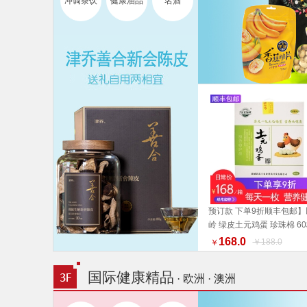
冲调茶饮
健康油品
名酒
预订款 下单9折顺丰包邮】
岭 绿皮土元鸡蛋 珍珠棉 60
加入购物车
箱【收到货之后尽快至冰箱
168.0
￥188.0
￥
存】福利组合 好物推荐礼
荐
国际健康精品
· 欧洲 · 澳洲