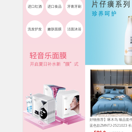
进口红酒
进口食品
牙膏牙刷
洗发护发
嫩肤面膜
洁面沐浴
好物推荐】啄木鸟 臻品套件
蓝色款ZMNTJ-2521023 
加入购物车
棉 家纺 品质生活 健康生