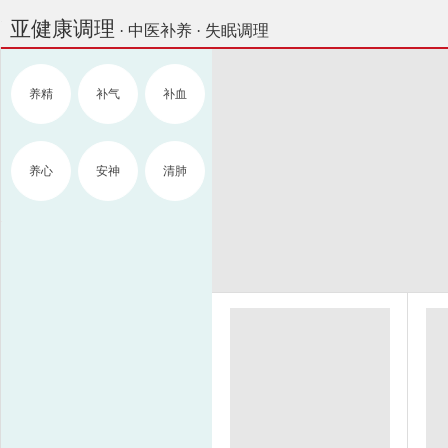
亚健康调理
· 中医补养 · 失眠调理
养精
补气
补血
养心
安神
清肺