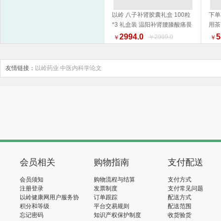
以岭 八子补肾胶囊礼盒 100粒
下单
*3 礼盒装 温阳补肾腰膝酸痛畏
用茶
加入购物车
寒 新旧包装随机发货
2994.0
5
￥2999.0
￥
￥
友情链接：
以岭药业
中医内科学论文
会员相关
购物指南
支付配送
会员须知
购物流程与结算
支付方式
注册登录
发票制度
支付常见问题
以岭健康网用户服务协
订单跟踪
配送方式
议
积分和等级
平台交易规则
配送范围
忘记密码
知识产权保护制度
收货验货