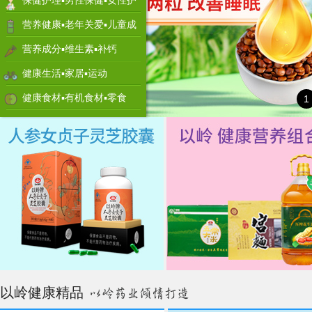
保健护理▪男性保健▪女性护
理
营养健康▪老年关爱▪儿童成
长
营养成分▪维生素▪补钙
健康生活▪家居▪运动
健康食材▪有机食材▪零食
1
以岭健康精品