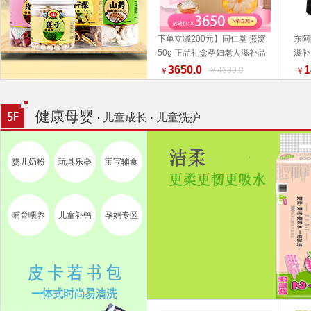
下单立减200元】同仁堂 燕窝
东阿
50g 正品礼盒孕妇老人滋补品
滋补
加入购物车
好物推荐 端午礼盒推荐
3650.0
1
￥4380.0
￥
￥
健康母婴
· 儿童成长 · 儿童洗护
婴儿奶粉
玩具乐器
宝宝辅食
哺育喂养
儿童补钙
孕妈专区