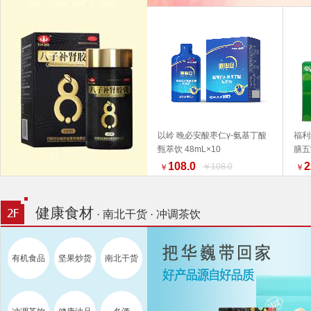
以岭 晚必安酸枣仁γ-氨基丁酸
福利
甄萃饮 48mL×10
膳五
加入购物车
产品
108.0
2
￥108.0
￥
￥
为准
荐 
健康食材
· 南北干货 · 冲调茶饮
有机食品
坚果炒货
南北干货