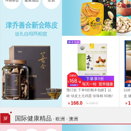
冲调茶饮
健康油品
名酒
预订款 下单9折顺丰包邮】以
以岭
岭 绿皮土元鸡蛋 珍珠棉 60枚/
盒 
加入购物车
箱【收到货之后尽快至冰箱贮
好物
168.0
1
￥188.0
￥
￥
存】福利组合 好物推荐礼盒推
荐
国际健康精品
· 欧洲 · 澳洲