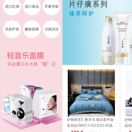
进口红酒
进口食品
牙膏牙刷
洗发护发
嫩肤面膜
洁面沐浴
好物推荐】啄木鸟 臻品套件寐-
好物
蓝色款ZMNTJ-2521023 长绒
晶炫
加入购物车
棉 家纺 品质生活 健康生活家居
14