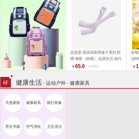
丝语棠 高倍四面弹速干系列 防
好物
晒 袖套（粉紫） 品质生活 旅行
Q0
加入购物车
户外
活家
65.0
1
￥88.0
￥
￥
健康生活
· 运动户外 · 健康家具
天然家纺
健康厨具
骑行装备
养生书籍
空气净化
卫生清洁