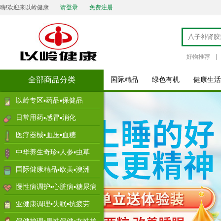
嗨!欢迎来以岭健康
请登录
免费注册
好物推荐
|
全部商品分类
国际精品
绿色有机
健康生活
以岭专区▪药品▪保健品
日常用药▪感冒▪消化
医疗器械▪血压▪血糖
中华养生奇珍▪人参▪虫草
国际健康精品▪欧美▪澳洲
慢性病调护▪心脏病▪糖尿病
亚健康调理▪失眠▪抗疲劳