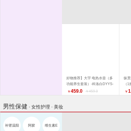
好物推荐】大宇 电热水壶（多
纵贯
功能养生套装）-科洛白DYYS-
（1
加入购物车
12Y18 水壶 电热水壶 品质生活
外 
459.0
1
￥459.0
￥
￥
厨具 换新季 健康生活家居
男性保健
· 女性护理 · 美妆
补肾温阳
阿胶
维生素E