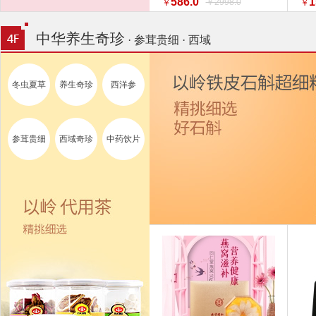
586.0
1
￥2998.0
￥
￥
特惠促销】】 家纺
换新
中华养生奇珍
· 参茸贵细 · 西域
冬虫夏草
养生奇珍
西洋参
参茸贵细
西域奇珍
中药饮片