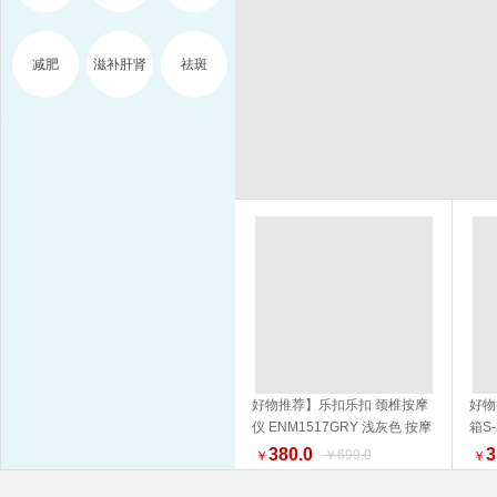
减肥
滋补肝肾
祛斑
好物推荐】乐扣乐扣 颈椎按摩
好物
仪 ENM1517GRY 浅灰色 按摩
箱S
加入购物车
器 品质生活 健康生活家居
NM
380.0
3
￥699.0
￥
￥
外