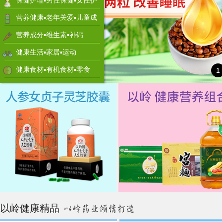
保健护理▪男性保健▪女性护
理
营养健康▪老年关爱▪儿童成
长
营养成分▪维生素▪补钙
健康生活▪家居▪运动
健康食材▪有机食材▪零食
1
以岭健康精品