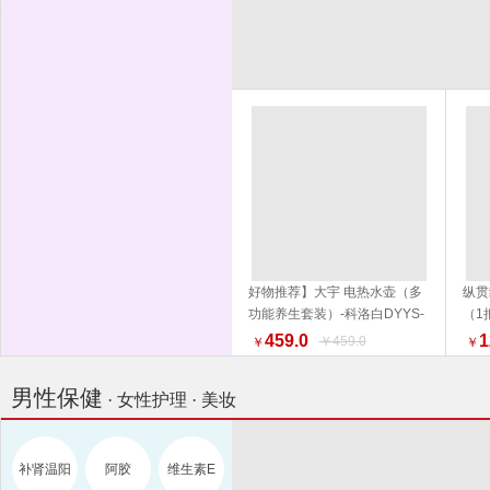
好物推荐】大宇 电热水壶（多
纵贯
功能养生套装）-科洛白DYYS-
（1
加入购物车
12Y18 水壶 电热水壶 品质生活
外 
459.0
1
￥459.0
￥
￥
厨具 换新季 健康生活家居
男性保健
· 女性护理 · 美妆
补肾温阳
阿胶
维生素E