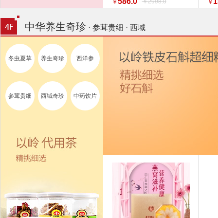
586.0
1
￥2998.0
￥
￥
特惠促销】】 家纺
换新
中华养生奇珍
· 参茸贵细 · 西域
冬虫夏草
养生奇珍
西洋参
参茸贵细
西域奇珍
中药饮片