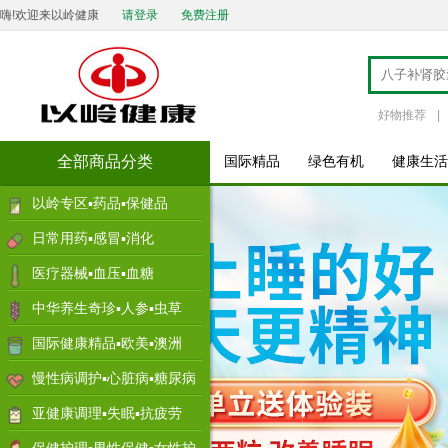
嗨!欢迎来以岭健康
请登录
免费注册
好物推荐
|
全部商品分类
国际精品
绿色有机
健康生活
以岭专区▪药品▪保健品
日常用药▪感冒▪消化
医疗器械▪血压▪血糖
中华养生奇珍▪人参▪虫草
国际健康精品▪欧美▪澳洲
慢性病调护▪心脏病▪糖尿病
亚健康调理▪失眠▪抗疲劳