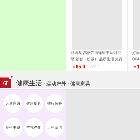
丝语棠 高倍四面弹速干系列 防
好物
晒 袖套（粉紫） 品质生活 旅行
Q0
加入购物车
户外
活家
65.0
1
￥88.0
￥
￥
健康生活
· 运动户外 · 健康家具
天然家纺
健康厨具
骑行装备
养生书籍
空气净化
卫生清洁