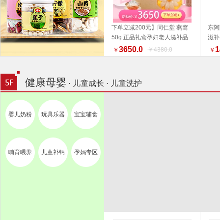
下单立减200元】同仁堂 燕窝
东阿
50g 正品礼盒孕妇老人滋补品
滋补
加入购物车
好物推荐 端午礼盒推荐
3650.0
1
￥4380.0
￥
￥
健康母婴
· 儿童成长 · 儿童洗护
婴儿奶粉
玩具乐器
宝宝辅食
哺育喂养
儿童补钙
孕妈专区