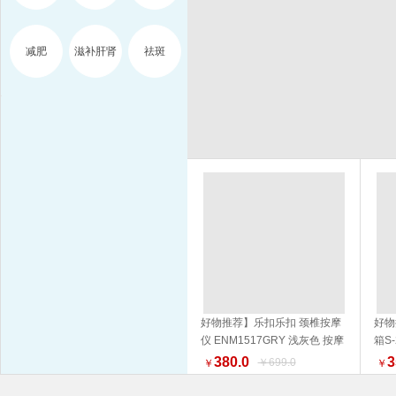
减肥
滋补肝肾
祛斑
好物推荐】乐扣乐扣 颈椎按摩
好物
仪 ENM1517GRY 浅灰色 按摩
箱S
加入购物车
器 品质生活 健康生活家居
NM
380.0
3
￥699.0
￥
￥
外