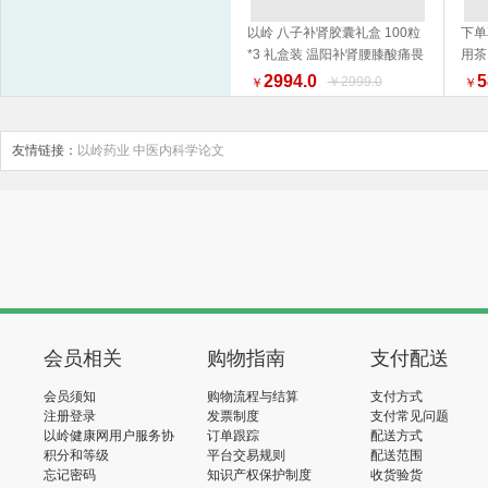
以岭 八子补肾胶囊礼盒 100粒
下单
*3 礼盒装 温阳补肾腰膝酸痛畏
用茶
加入购物车
寒 新旧包装随机发货
2994.0
5
￥2999.0
￥
￥
友情链接：
以岭药业
中医内科学论文
会员相关
购物指南
支付配送
会员须知
购物流程与结算
支付方式
注册登录
发票制度
支付常见问题
以岭健康网用户服务协
订单跟踪
配送方式
议
积分和等级
平台交易规则
配送范围
忘记密码
知识产权保护制度
收货验货