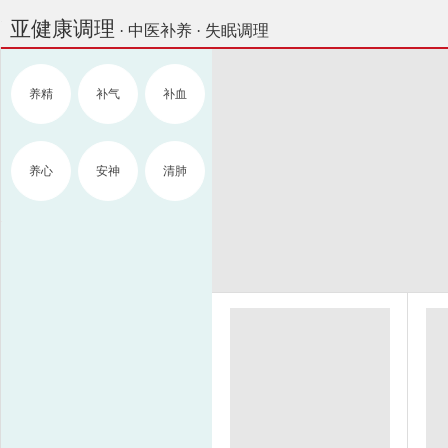
亚健康调理
· 中医补养 · 失眠调理
养精
补气
补血
养心
安神
清肺