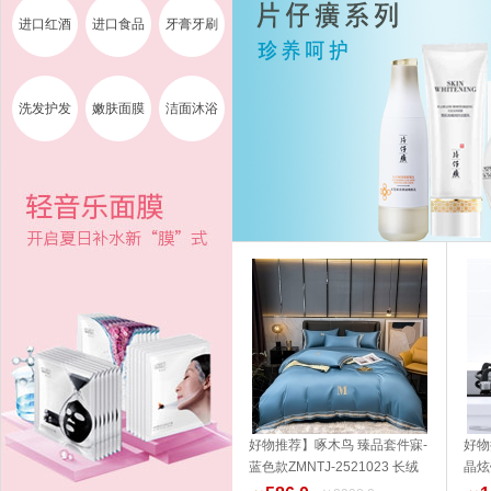
进口红酒
进口食品
牙膏牙刷
洗发护发
嫩肤面膜
洁面沐浴
好物推荐】啄木鸟 臻品套件寐-
好物
蓝色款ZMNTJ-2521023 长绒
晶炫
加入购物车
棉 家纺 品质生活 健康生活家居
14