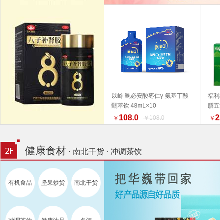
以岭 晚必安酸枣仁γ-氨基丁酸
福利
甄萃饮 48mL×10
膳五
加入购物车
产品
108.0
2
￥108.0
￥
￥
为准
荐 
健康食材
· 南北干货 · 冲调茶饮
有机食品
坚果炒货
南北干货