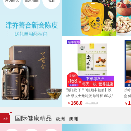
冲调茶饮
健康油品
名酒
预订款 下单9折顺丰包邮】以
以岭
岭 绿皮土元鸡蛋 珍珠棉 60枚/
盒 
加入购物车
箱【收到货之后尽快至冰箱贮
好物
168.0
1
￥188.0
￥
￥
存】福利组合 好物推荐礼盒推
荐
国际健康精品
· 欧洲 · 澳洲