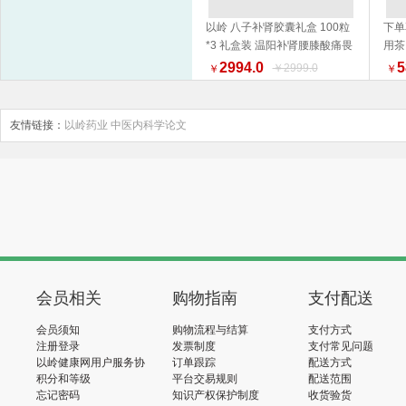
以岭 八子补肾胶囊礼盒 100粒
下单
*3 礼盒装 温阳补肾腰膝酸痛畏
用茶
加入购物车
寒 新旧包装随机发货
2994.0
5
￥2999.0
￥
￥
友情链接：
以岭药业
中医内科学论文
会员相关
购物指南
支付配送
会员须知
购物流程与结算
支付方式
注册登录
发票制度
支付常见问题
以岭健康网用户服务协
订单跟踪
配送方式
议
积分和等级
平台交易规则
配送范围
忘记密码
知识产权保护制度
收货验货