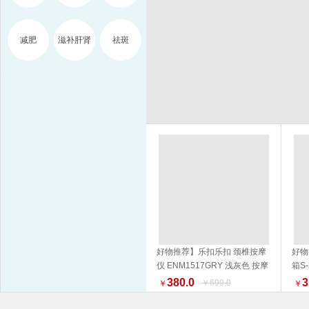
减肥
滋补肝肾
祛斑
好物推荐】乐扣乐扣 颈椎按摩
好物
仪 ENM1517GRY 浅灰色 按摩
箱S
加入购物车
器 品质生活 健康生活家居
NM
380.0
3
￥699.0
￥
￥
外