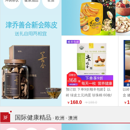
冲调茶饮
健康油品
名酒
预订款 下单9折顺丰包邮】以
以岭
岭 绿皮土元鸡蛋 珍珠棉 60枚/
盒 
加入购物车
箱【收到货之后尽快至冰箱贮
好物
168.0
1
￥188.0
￥
￥
存】福利组合 好物推荐礼盒推
荐
国际健康精品
· 欧洲 · 澳洲