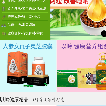
保健护理▪男性保健▪女性护
理
营养健康▪老年关爱▪儿童成
长
营养成分▪维生素▪补钙
健康生活▪家居▪运动
健康食材▪有机食材▪零食
1
以岭健康精品