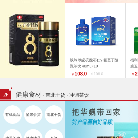
以岭 晚必安酸枣仁γ-氨基丁酸
福利
甄萃饮 48mL×10
膳五
加入购物车
产品
108.0
2
￥108.0
￥
￥
为准
荐 
健康食材
· 南北干货 · 冲调茶饮
有机食品
坚果炒货
南北干货