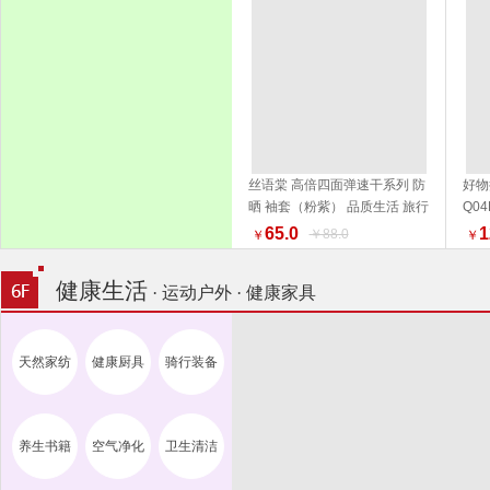
丝语棠 高倍四面弹速干系列 防
好物
晒 袖套（粉紫） 品质生活 旅行
Q0
加入购物车
户外
活家
65.0
1
￥88.0
￥
￥
健康生活
· 运动户外 · 健康家具
天然家纺
健康厨具
骑行装备
养生书籍
空气净化
卫生清洁