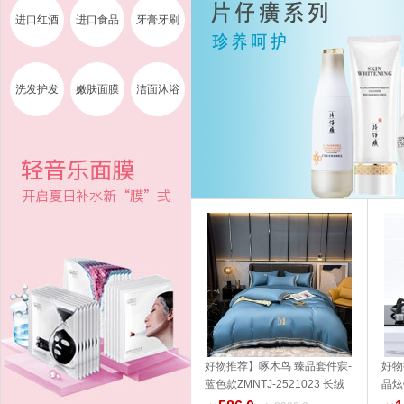
进口红酒
进口食品
牙膏牙刷
洗发护发
嫩肤面膜
洁面沐浴
好物推荐】啄木鸟 臻品套件寐-
好物
蓝色款ZMNTJ-2521023 长绒
晶炫
加入购物车
棉 家纺 品质生活 健康生活家居
14