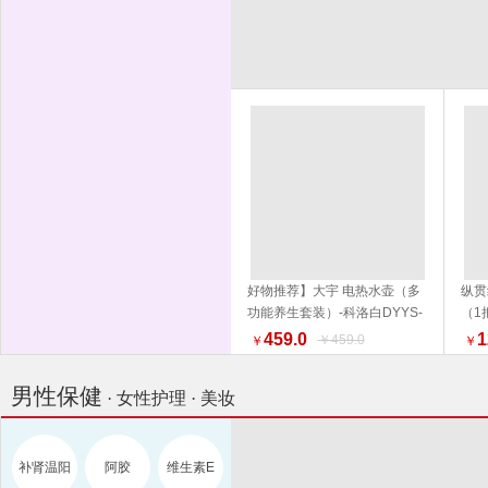
好物推荐】大宇 电热水壶（多
纵贯
功能养生套装）-科洛白DYYS-
（1
加入购物车
12Y18 水壶 电热水壶 品质生活
外 
459.0
1
￥459.0
￥
￥
厨具 换新季 健康生活家居
男性保健
· 女性护理 · 美妆
补肾温阳
阿胶
维生素E