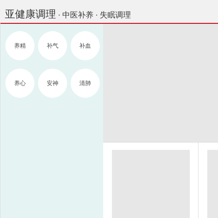
亚健康调理
· 中医补养 · 失眠调理
养精
补气
补血
养心
安神
清肺