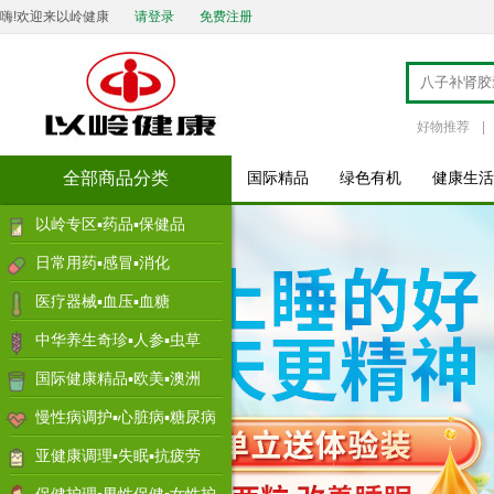
嗨!欢迎来以岭健康
请登录
免费注册
好物推荐
|
全部商品分类
国际精品
绿色有机
健康生活
以岭专区▪药品▪保健品
日常用药▪感冒▪消化
医疗器械▪血压▪血糖
中华养生奇珍▪人参▪虫草
国际健康精品▪欧美▪澳洲
慢性病调护▪心脏病▪糖尿病
亚健康调理▪失眠▪抗疲劳