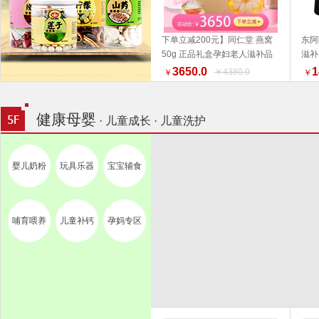
下单立减200元】同仁堂 燕窝
东阿
50g 正品礼盒孕妇老人滋补品
滋补
加入购物车
好物推荐 端午礼盒推荐
3650.0
1
￥4380.0
￥
￥
健康母婴
· 儿童成长 · 儿童洗护
婴儿奶粉
玩具乐器
宝宝辅食
哺育喂养
儿童补钙
孕妈专区