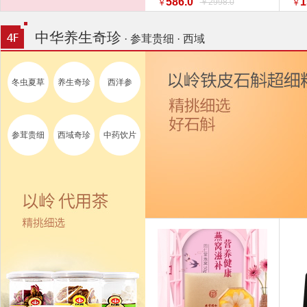
586.0
1
￥2998.0
￥
￥
特惠促销】】 家纺
换新
中华养生奇珍
· 参茸贵细 · 西域
冬虫夏草
养生奇珍
西洋参
参茸贵细
西域奇珍
中药饮片