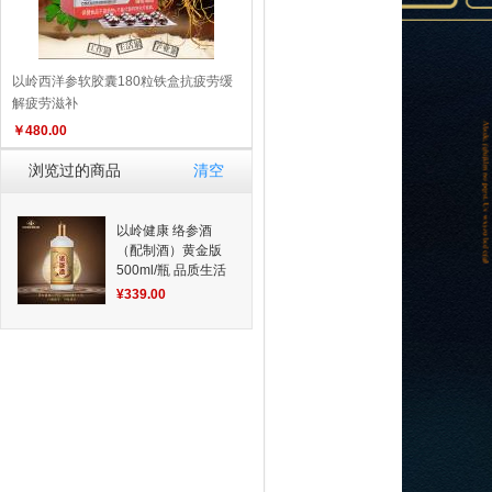
以岭西洋参软胶囊180粒铁盒抗疲劳缓
解疲劳滋补
￥
480.00
浏览过的商品
清空
以岭健康 络参酒
（配制酒）黄金版
500ml/瓶 品质生活
好物推荐
¥339.00