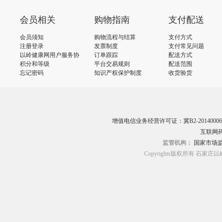
会员相关
购物指南
支付配送
会员须知
购物流程与结算
支付方式
注册登录
发票制度
支付常见问题
以岭健康网用户服务协
订单跟踪
配送方式
议
积分和等级
平台交易规则
配送范围
忘记密码
知识产权保护制度
收货验货
增值电信业务经营许可证：冀B2-20140006
互联网药
监管机构：
国家市场
Copyrights版权所有 