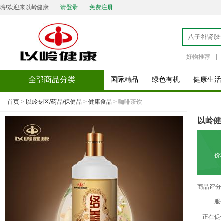
嗨!欢迎来以岭健康
请登录
免费注册
好物推荐
|
全部商品分类
国际精品
绿色有机
健康生活
首页
>
以岭专区/药品/保健品
>
健康食品
> 咖啡茶饮
以岭健
价
商品评分
服
正在促