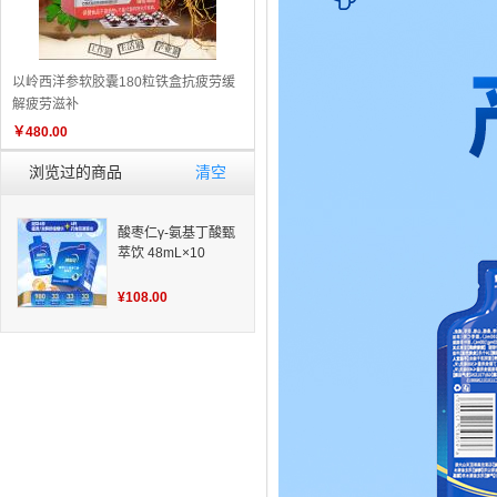
以岭西洋参软胶囊180粒铁盒抗疲劳缓
解疲劳滋补
￥
480.00
浏览过的商品
清空
酸枣仁γ-氨基丁酸甄
萃饮 48mL×10
¥108.00