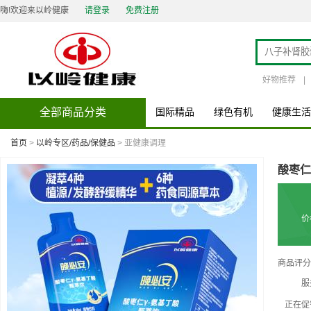
嗨!欢迎来以岭健康
请登录
免费注册
好物推荐
|
全部商品分类
国际精品
绿色有机
健康生活
首页
>
以岭专区/药品/保健品
> 亚健康调理
酸枣仁
价
商品评分
服
正在促